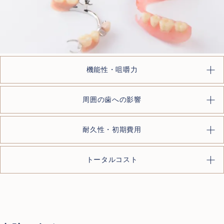
Top
トップ
機能性・咀嚼力
About us
当院について
Treatment Policy
周囲の歯への影響
治療方針
Staff
医師紹介
耐久性・初期費用
News
お知らせ
トータルコスト
Blog
ブログ
Access
アクセス
Case
治療例