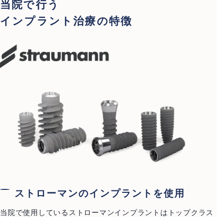
当院で行う
インプラント治療の特徴
むし歯治療
歯周病治療
根管治療
インプラント
歯周外科治療
入れ歯（義歯）
審美歯科
ホワイトニング
予防歯科・メインテナンス
医療費控除について
ご予約・お問い合わせ
ストローマンのインプラントを使用
0466-22-3890
T
当院で使用しているストローマンインプラントはトップクラス