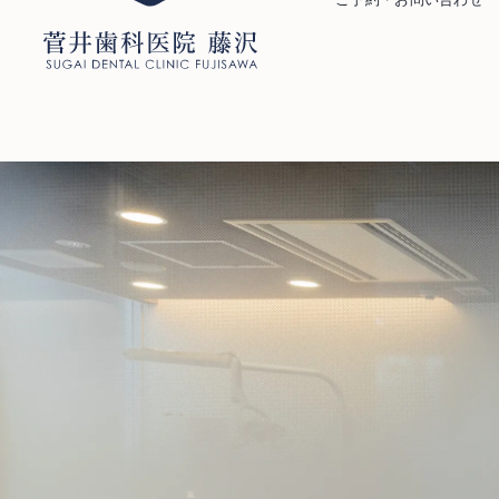
ご予約・お問い合わせ
0466-22-3890
T
251-0052
神奈川県藤沢市藤沢971 リベール藤沢1F
診療時間
月
火
水
木
金
土
日祝
10:00-13:00
○
○
○
※
○
○
−
14:30-19:30
○
○
○
※
○
△
−
※ 祝祭日のある週の木曜日は17時まで診療 △…14:00-17:00
最終受付はそれぞれ診療終了時間の30分前です
お問い合わせ
プライバシーポリシー