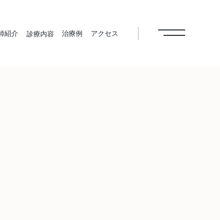
師紹介
治療例
アクセス
診療内容
病治療
根管治療
インプラン
歯周外科治
ト
療
美歯科
ホワイトニ
予防歯科
医療費控除
ング
メインテナ
ンス