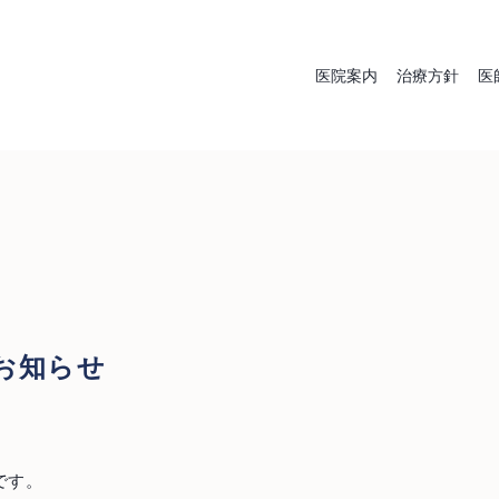
医院案内
治療方針
医
むし歯治療
歯周
入れ歯（義
審
お知らせ
歯）
です。