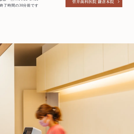
終了時間の30分前です
歯周外科治療
入れ歯（義歯）
審美歯科
ホワイトニング
予防歯科・メインテナンス
医療費控除について