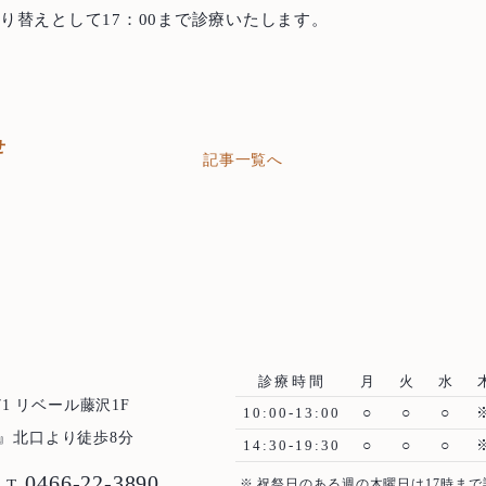
振り替えとして17：00まで診療いたします。
せ
記事一覧へ
Top
トップ
About us
当院について
診療時間
月
火
水
1 リベール藤沢1F
10:00-13:00
○
○
○
』北口より徒歩8分
14:30-19:30
○
○
○
Treatment Policy
治療方針
0466-22-3890
T
※ 祝祭日のある週の木曜日は17時まで