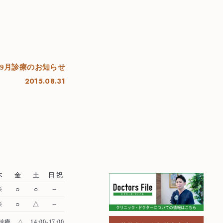
9月診療のお知らせ
2015.08.31
むし歯治療
歯周病治療
木
金
土
日祝
※
○
○
−
根管治療
※
○
△
−
インプラント
診療
△…14:00-17:00