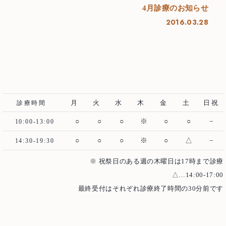
Staff
4月診療のお知らせ
医師紹介
2016.03.28
News
お知らせ
Blog
ブログ
Access
アクセス
月
火
水
木
金
土
日祝
診療時間
Case
治療例
○
○
○
※
○
○
−
10:00-13:00
むし歯治療
歯周病治療
○
○
○
※
○
△
−
14:30-19:30
根管治療
インプラント
※ 祝祭日のある週の木曜日は17時まで診療
△…14:00-17:00
歯周外科治療
入れ歯（義歯）
最終受付はそれぞれ診療終了時間の30分前です
審美歯科
ホワイトニング
予防歯科・メインテナンス
医療費控除について