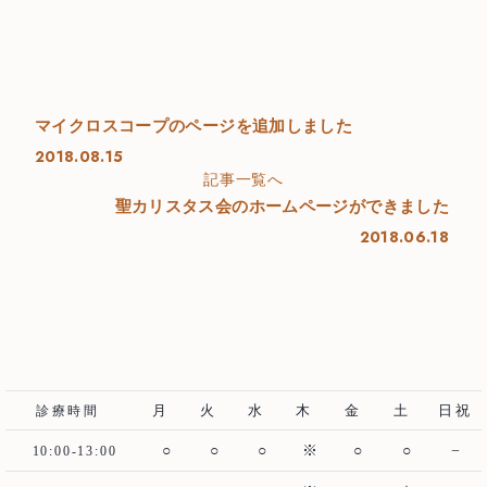
About us
当院について
Treatment Policy
治療方針
Staff
医師紹介
マイクロスコープのページを追加しました
2018.08.15
News
お知らせ
記事一覧へ
聖カリスタス会のホームページができました
Blog
ブログ
2018.06.18
Access
アクセス
Case
治療例
むし歯治療
歯周病治療
月
火
水
木
金
土
日祝
診療時間
根管治療
インプラント
○
○
○
※
○
○
−
10:00-13:00
歯周外科治療
入れ歯（義歯）