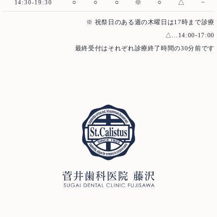
○
○
○
※
○
△
−
14:30-19:30
審美歯科
ホワイトニング
※ 祝祭日のある週の木曜日は17時まで診療
△…14:00-17:00
予防歯科・メインテナンス
医療費控除について
最終受付はそれぞれ診療終了時間の30分前です
ご予約・お問い合わせ
0466-22-3890
T
251-0052
神奈川県藤沢市藤沢971 リベール藤沢1F
お問い合わせ
プライバシーポリシー