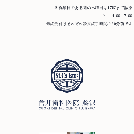
Access
アクセス
※ 祝祭日のある週の木曜日は17時まで診療
△…14:00-17:00
Case
治療例
最終受付はそれぞれ診療終了時間の30分前です
むし歯治療
歯周病治療
根管治療
インプラント
歯周外科治療
入れ歯（義歯）
審美歯科
ホワイトニング
予防歯科・メインテナンス
医療費控除について