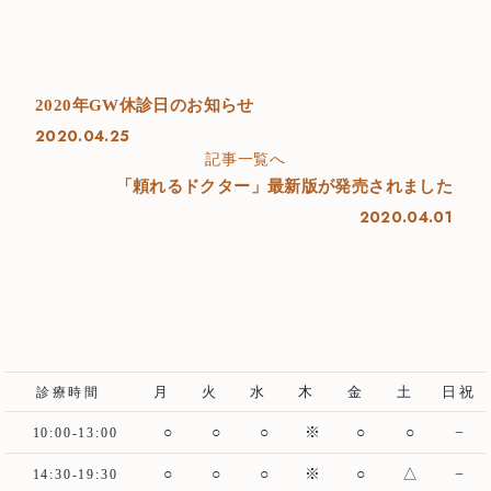
2020年GW休診日のお知らせ
2020.04.25
記事一覧へ
「頼れるドクター」最新版が発売されました
Top
トップ
2020.04.01
About us
当院について
Treatment Policy
治療方針
Staff
医師紹介
月
火
水
木
金
土
日祝
診療時間
News
お知らせ
○
○
○
※
○
○
−
10:00-13:00
Blog
ブログ
○
○
○
※
○
△
−
14:30-19:30