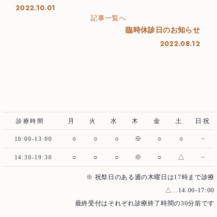
Case
治療例
2022.10.01
記事一覧へ
臨時休診日のお知らせ
むし歯治療
歯周病治療
2022.08.12
根管治療
インプラント
歯周外科治療
入れ歯（義歯）
審美歯科
ホワイトニング
予防歯科・メインテナンス
医療費控除について
月
火
水
木
金
土
日祝
診療時間
○
○
○
※
○
○
−
10:00-13:00
○
○
○
※
○
△
−
14:30-19:30
※ 祝祭日のある週の木曜日は17時まで診療
△…14:00-17:00
ご予約・お問い合わせ
最終受付はそれぞれ診療終了時間の30分前です