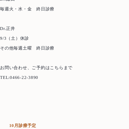
毎週火・水・金 終日診療
Dr.正井
Top
トップ
9/3（土）休診
About us
その他毎週土曜 終日診療
当院について
Treatment Policy
治療方針
お問い合わせ、ご予約はこちらまで
Staff
医師紹介
TEL:0466-22-3890
News
お知らせ
Blog
ブログ
Access
アクセス
10月診療予定