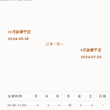
About us
当院について
Treatment Policy
治療方針
Staff
医師紹介
10月診療予定
2024.09.28
News
お知らせ
記事一覧へ
8月診療予定
Blog
ブログ
2024.07.30
Access
アクセス
Case
治療例
むし歯治療
歯周病治療
月
火
水
木
金
土
日祝
診療時間
根管治療
インプラント
○
○
○
※
○
○
−
10:00-13:00
歯周外科治療
入れ歯（義歯）