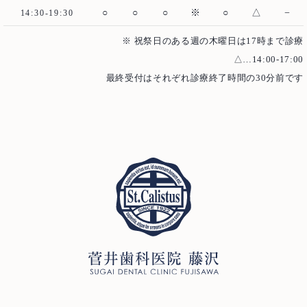
○
○
○
※
○
△
−
14:30-19:30
審美歯科
ホワイトニング
※ 祝祭日のある週の木曜日は17時まで診療
予防歯科・メインテナンス
医療費控除について
△…14:00-17:00
最終受付はそれぞれ診療終了時間の30分前です
ご予約・お問い合わせ
0466-22-3890
T
251-0052
神奈川県藤沢市藤沢971 リベール藤沢1F
お問い合わせ
プライバシーポリシー