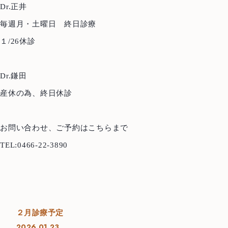
Dr.正井
毎週月・土曜日 終日診療
１/26休診
Top
トップ
Dr.鎌田
About us
当院について
産休の為、終日休診
Treatment Policy
治療方針
お問い合わせ、ご予約はこちらまで
Staff
医師紹介
TEL:0466-22-3890
News
お知らせ
Blog
ブログ
Access
アクセス
２月診療予定
2026.01.23