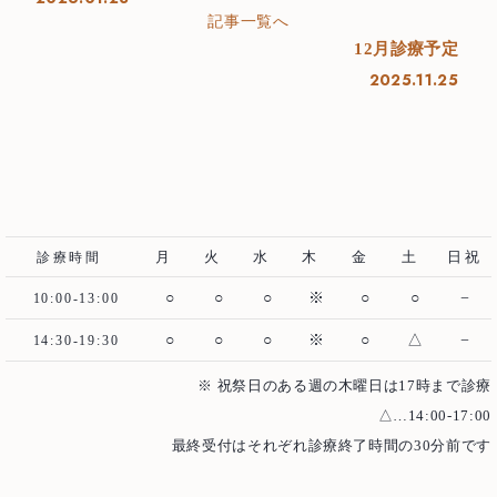
Case
治療例
記事一覧へ
12月診療予定
むし歯治療
歯周病治療
2025.11.25
根管治療
インプラント
歯周外科治療
入れ歯（義歯）
審美歯科
ホワイトニング
予防歯科・メインテナンス
医療費控除について
月
火
水
木
金
土
日祝
診療時間
○
○
○
※
○
○
−
10:00-13:00
○
○
○
※
○
△
−
14:30-19:30
※ 祝祭日のある週の木曜日は17時まで診療
△…14:00-17:00
最終受付はそれぞれ診療終了時間の30分前です
ご予約・お問い合わせ
0466-22-3890
T