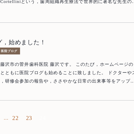
aolo Cortelliniという，歯周組織再生療法で世界的に著名な先生の
ンのセミナーに参加するためです。 着いた初日は，ひとまず
の上あたりに人がたくさんいるのがわかるでしょうか？ この写
ISONTE（イル ビゾンテ）という革製品の老舗の本店です。日本
グ，始めました！
ていて人気があるため，行ってみると，客はほとんど日本人で
医院ブログ
本題のセミナーですが，本当にためになる内容でした。セミナ
朝9時から始まり，夜の7時まで！受講している私たちも大変
の菅井歯科医院 藤沢です。 このたび，ホームページの
いる先生はすごいと思いました。 Cortellini先生は再生
ともに医院ブログも始めることに致しました。 ドクターやス
に高名なのですが，全然驕ること無く，朗らかで人間的にも魅
会，研修会参加の報告や，ささやかな日常の出来事等をアップ
。しかもイタリア人なので男前です。 講義もスライドだけで
 その他にも診療内容のご案内や具体例（歯周
紙に書いて受講生が理解出来るまで丁寧に教えてくださいまし
ラント，再生療法，審美歯科など）を取り上げていきたいと思
ます。 治療例も合わせてご覧下さい。 今後とも，宜しくお願い致します。
実していて非常に勉強になりました。 学んだ内容を日々の臨
Top
トップ
1
22
23
24
…
いきたいと思います！
About us