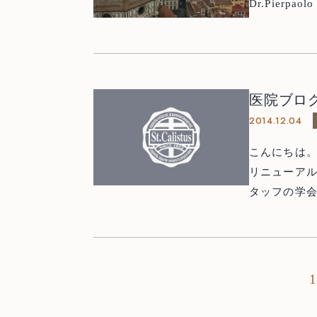
Dr.Pierp
義とハンズオ
内観光。 サンタマリア・デル・フィオーレ大聖堂です。ものすごく大きかっ
たです。屋根
真はIL B
医院ブロ
にも出店し
2014.12.04
た。笑 さて
初日の講義は
こんにちは。藤沢市
したが，講義をして
リニューアルと
療法で非常
タッフの学
的な方でした
ていければ，と思っています。
く，時には
病，インプ
た。 講義以外にも今回のコースはハンズオンあり，ライブオペの見学あり
と，内容も充
に役立てて