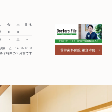
根管治療
インプラント
木
金
土
日祝
※
○
○
−
歯周外科治療
※
○
△
−
診療
△…14:00-17:00
入れ歯（義歯）
終了時間の30分前です
審美歯科
ホワイトニング
予防歯科・メインテナンス
医療費控除について