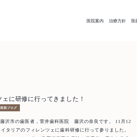
医院案内
治療方針
医
むし歯治療
歯周
入れ歯（義
審
ツェに研修に行ってきました！
歯）
医院ブログ
沢市の歯医者，菅井歯科医院 藤沢の奈良です。 11月12
，イタリアのフィレンツェに歯科研修に行って参りました。