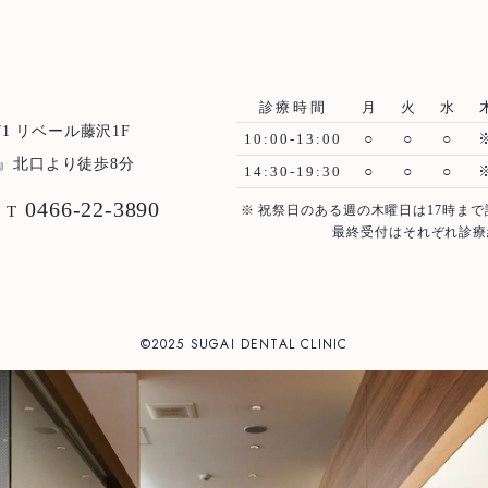
当院について
Treatment Policy
治療方針
診療時間
月
火
水
1 リベール藤沢1F
10:00-13:00
○
○
○
Staff
医師紹介
』北口より徒歩8分
14:30-19:30
○
○
○
0466-22-3890
T
※ 祝祭日のある週の木曜日は17時まで
News
お知らせ
最終受付はそれぞれ診療
Blog
ブログ
©2025 SUGAI DENTAL CLINIC
Access
アクセス
Case
治療例