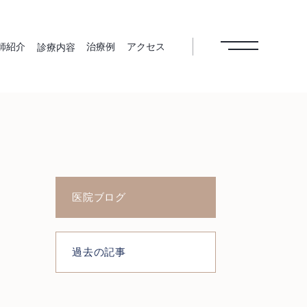
師紹介
治療例
アクセス
診療内容
病治療
根管治療
インプラン
歯周外科治
ト
療
医院ブログ
美歯科
ホワイトニ
予防歯科
医療費控除
ング
メインテナ
ンス
過去の記事