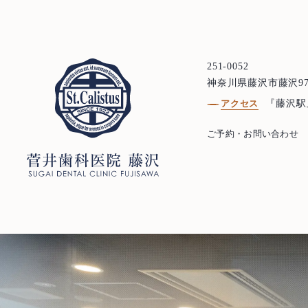
251-0052
ご予約・お問い合わせ
神奈川県藤沢市藤沢97
0466-22-3890
T
アクセス
『藤沢駅
251-0052
神奈川県藤沢市藤沢971 リベール藤沢1F
ご予約・お問い合わせ
診療時間
月
火
水
木
金
土
日祝
10:00-13:00
○
○
○
※
○
○
−
14:30-19:30
○
○
○
※
○
△
−
※ 祝祭日のある週の木曜日は17時まで診療 △…14:00-17:00
最終受付はそれぞれ診療終了時間の30分前です
お問い合わせ
プライバシーポリシー