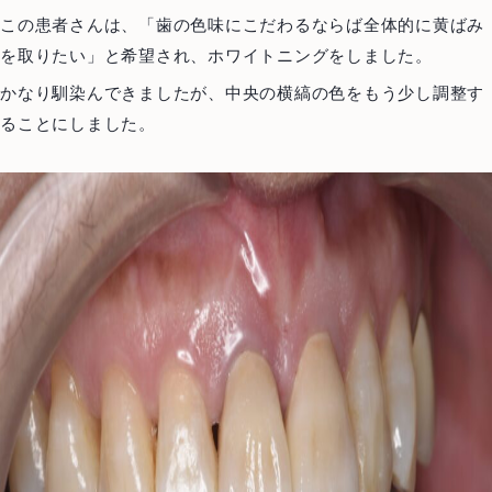
この患者さんは、「歯の色味にこだわるならば全体的に黄ばみ
を取りたい」と希望され、ホワイトニングをしました。
かなり馴染んできましたが、中央の横縞の色をもう少し調整す
ることにしました。
Top
トップ
About us
当院について
Treatment Policy
治療方針
Staff
医師紹介
News
お知らせ
Blog
ブログ
Access
アクセス