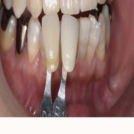
Case
治療例
むし歯治療
歯周病治療
根管治療
インプラント
歯周外科治療
入れ歯（義歯）
審美歯科
ホワイトニング
予防歯科・メインテナンス
医療費控除について
ご予約・お問い合わせ