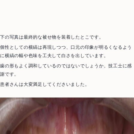
0466-22-3890
T
251-0052
神奈川県藤沢市藤沢971 リベール藤沢1F
お問い合わせ
プライバシーポリシー
下の写真は最終的な被せ物を装着したとこです。
個性としての横縞は再現しつつ、口元の印象が明るくなるよう
に横縞の幅や色味を工夫して白さを出しています。
歯の形もよく調和しているのではないでしょうか。技工士に感
謝です。
患者さんは大変満足してくださいました。