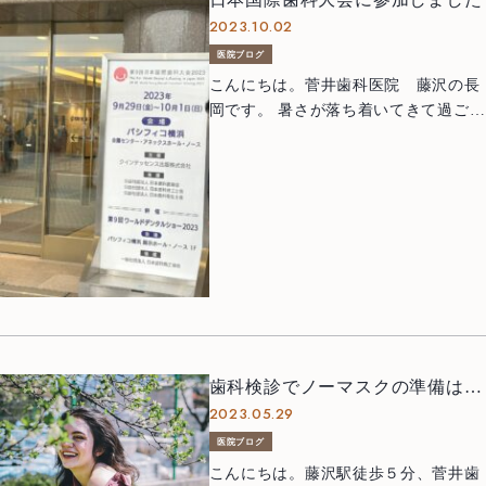
全ては患者様にベストな治療を提供
2023.10.02
ケアをしていても、完全にプラーク
するために、真摯に学び続けたいと思
（歯垢）を取りきるのはとても難しい
医院ブログ
います。
ことです。 細菌の塊であるプラークで
こんにちは。菅井歯科医院 藤沢の長
すが、取り残されたプラークは時間が
岡です。 暑さが落ち着いてきて過ごし
経つにつれて悪性度が高くなるという
Top
トップ
やすい日が増えましたね 去る９月２
特徴があります。 少し詳しくご説明し
９日～１０月１日はパシフィコ横浜に
ます。 初めにお口の中で増殖を始
About us
て開催された第９回日本国際歯科大会
当院について
める歯周病原菌は重い歯周病を引き起
２０２３に参加しました。 これは４年
こすようなものではありません。 しか
Treatment Policy
に一回開催される大きな学術大会で、
治療方針
し、そのまま時間が経過するとプラー
今回はコロナ禍の影響もあり５年ぶり
ク内に住み着く細菌の種類がどんどん
Staff
の開催となりました。 国内外の
医師紹介
増えていきます。 そして、プラーク内
素晴らしい先生方の講演を聞くことが
の細菌たちは時間をかけて栄養共生と
できる貴重な機会でした。 す
News
お知らせ
いう関係を築いていきます。 栄養
ぐに臨床に取り入れられるものも多
共生とは、単独では成長が難しい微生
く、また新しい学びもありました。 私
歯科検診でノーマスクの準備はい
Blog
ブログ
物でも２種類以上が一緒にいること
も歯周病学会認定専門医として、患者
2023.05.29
かがですか？
で、互いに他者に必要な栄養物質を合
さまにより良い治療をできるように勉
Access
医院ブログ
アクセス
成し、共存することです。 つまり、
強を続けようとモチベーションが上が
こんにちは。藤沢駅徒歩５分、菅井歯
古くなったプラーク内では細菌同士が
りました。 次の大会ではさらにレベル