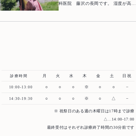
Case
科医院 藤沢の長岡です。 湿度が高
お互いを養い合い、協力して成長する
治療例
アップして挑めるよう、４年後の開催
く、そろそろ梅雨入りしそうな気候で
関係ができあがります。 栄養共生が
が今から楽しみです
すね さて、最近は少しずつマスク
成立すると、プラーク内の細菌は種類
むし歯治療
歯周病治療
を外す機会が増えてきた方も多いかと
の増加も増殖スピードも格段に早くな
思います。 久しぶりに口元を出すのは
ります。 これ、とっても怖くないです
根管治療
インプラント
緊張する、なんていう声も聞きます。
か？ 住み着く細菌の種類が増
みなさんはお口で気になることはあり
えれば、初期には見られなかった重度
歯周外科治療
入れ歯（義歯）
ませんか？ 歯の色、口臭、歯茎の
の歯周炎を引き起こす細菌も検出され
審美歯科
ホワイトニング
違和感、しみる、クリーニングをした
るようになってきます。 こうしてプラ
い… 気にはなっているけれど、なんと
ーク内の細菌は協力して時間と共に病
予防歯科・メインテナンス
医療費控除について
なくそのままにしていませんか？ こん
原性を高めていくのです。 この目
月
火
水
木
金
土
日祝
診療時間
なことで歯科医院に行っていいの？と
安が３カ月といわれています。 高まっ
○
○
○
※
○
○
−
思っている方も多いようです。 そ
た病原性を下げるためにはプロフェッ
10:00-13:00
んな方にぜひおすすめしたいのが、歯
ショナルケアでのプラークの徹底除去
○
○
○
※
○
△
−
14:30-19:30
科検診です 検診では必ず問診がありま
がとても有効です。 だから３カ月
すので、そこで気になることを何でも
に一度の定期検診が重要なのです。
※ 祝祭日のある週の木曜日は17時まで診療
聞いちゃいましょう 不調の原因が分か
最近歯科医院に行っていないという
△…14:00-17:00
ったり、いい解決法があるかもしれま
方、もしかしたらお口の中では細菌た
ご予約・お問い合わせ
最終受付はそれぞれ診療終了時間の30分前です
せん。 お口全体の健康状態をチェック
ちが強大な王国を築きはじめているか