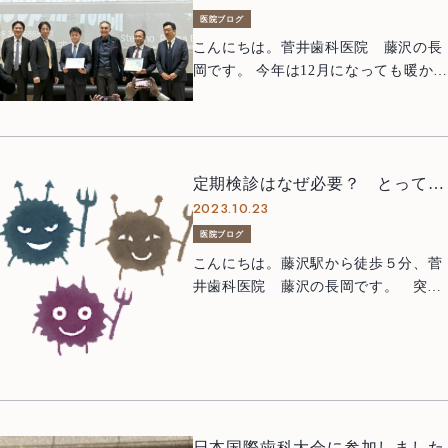
医院ブログ
こんにちは。菅井歯科医院 藤沢の長
岡です。 今年は12月になっても暖かい
日が続きますね。 さて、そんな12
月2日、3日は鎌田先生と一緒に第30回
JIADS総会に参加してきました。
JIADSは歯科治療向上のために幅広い
定期検診はなぜ必要？ とっても
研修コースを展開するスタディグルー
2023.10.23
怖い栄養共生の話
プです。 私が歯周病のコースを受
講し、サーティフィケイトをもらった
医院ブログ
のが2014年11月なので、もう所属して
こんにちは。藤沢駅から徒歩５分、菅
10年目に突入しました。 月日の流れは
井歯科医院 藤沢の長岡です。 突然
早いものです。 その後も国内外の
ですが、みなさんはどのくらいの頻度
研修で多くのことを学ばせて頂いてお
で歯の定期検診を受けたらいいと思い
ります。 今大会では、イタリアの
ますか？ お口の状態などにもよりま
Dr. Benfenati を始め、素晴らしい治療
すが、 当院では３ヵ月に一度の定期検
を行う先生方の講演を聞くことができ
診を推奨しています。 なぜ３ヵ月な
ました。 まだまだ学ぶことは多く、新
のでしょう。今日はその理由について
しい目標を立てることができました。
日本国際歯科大会に参加しました
お話したいと思います 毎日セルフ