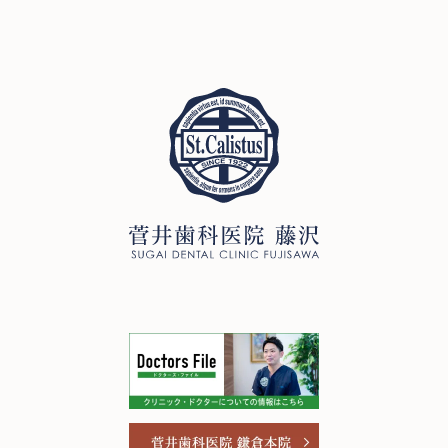
0466-22-3890
T
でき、クリーニングでスッキリ気持ち
もしれません プロフェッショナルケア
よくなって一石二鳥、いや三鳥です
でスッキリピカピカ、プラーク蓄積を
251-0052
神奈川県藤沢市藤沢971 リベール藤沢1F
楽しいイベントに向けて、歯科検診で
リセットして健康なお口を維持しまし
ノーマスクの準備をしましょう お口を
ょう
お問い合わせ
プライバシーポリシー
気にせず思いっきり笑えるように、ど
んな些細なことでもご相談ください。