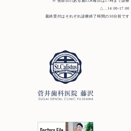
Access
※ 祝祭日のある週の木曜日は17時まで診療
アクセス
△…14:00-17:00
Case
治療例
最終受付はそれぞれ診療終了時間の30分前です
むし歯治療
歯周病治療
根管治療
インプラント
歯周外科治療
入れ歯（義歯）
審美歯科
ホワイトニング
予防歯科・メインテナンス
医療費控除について