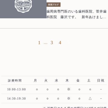
医院ブログ
歯周病専門医のいる歯科医院、菅井歯
科医院 藤沢です。 新年あけまして
おめでとうございます。 本年も患者さ
まのお口の健康、楽しいお食事、そし
て素敵な笑顔のためにスタッフ一同、
Top
精一杯診療に取り組んでいきたいと思
トップ
1
3
4
5
…
います。 今年もどうぞよろしくお願い
About us
いたします。
当院について
Treatment Policy
治療方針
Staff
医師紹介
月
火
水
木
金
土
日祝
診療時間
News
お知らせ
○
○
○
※
○
○
−
10:00-13:00
Blog
ブログ
○
○
○
※
○
△
−
14:30-19:30