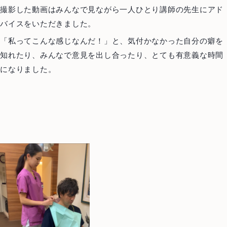
撮影した動画はみんなで見ながら一人ひとり講師の先生にアド
Staff
医師紹介
バイスをいただきました。
News
お知らせ
「私ってこんな感じなんだ！」と、気付かなかった自分の癖を
知れたり、みんなで意見を出し合ったり、とても有意義な時間
Blog
ブログ
になりました。
Access
アクセス
Case
治療例
むし歯治療
歯周病治療
根管治療
インプラント
歯周外科治療
入れ歯（義歯）
審美歯科
ホワイトニング
予防歯科・メインテナンス
医療費控除について