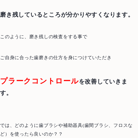
Access
アクセス
磨き残しているところが分かりやすくなります。
Case
治療例
このように、磨き残しの検査をする事で
むし歯治療
歯周病治療
根管治療
インプラント
ご自身に合った歯磨きの仕方を身につけていただき
歯周外科治療
入れ歯（義歯）
審美歯科
ホワイトニング
プラークコントロール
を改善していきま
予防歯科・メインテナンス
医療費控除について
す。
では、どのように歯ブラシや補助器具(歯間ブラシ、フロスな
ど）を使ったら良いのか？？