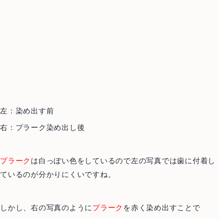
Top
トップ
About us
当院について
左：染め出す前
右：プラーク染め出し後
Treatment Policy
治療方針
Staff
医師紹介
プラーク
は白っぽい色をしているので左の写真では歯に付着し
ているのが分かりにくいですね。
News
お知らせ
Blog
ブログ
しかし、右の写真のように
プラーク
を赤く染め出すことで