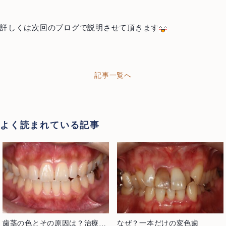
ご予約・お問い合わせ
0466-22-3890
T
詳しくは次回のブログで説明させて頂きます
251-0052
神奈川県藤沢市藤沢971 リベール藤沢1F
お問い合わせ
プライバシーポリシー
記事一覧へ
よく読まれている記事
歯茎の色とその原因は？治療で
なぜ？一本だけの変色歯