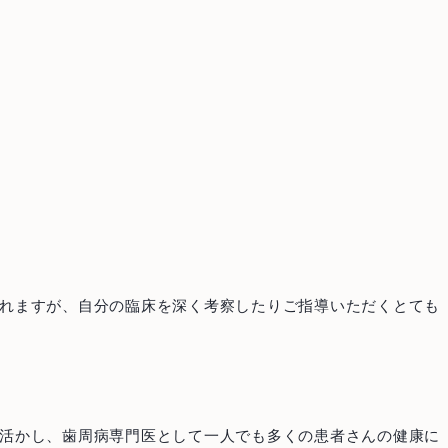
Staff
医師紹介
News
お知らせ
Blog
ブログ
Access
アクセス
Case
れますが、自分の臨床を深く考察したりご指導いただくとても
治療例
活かし、歯周病専門医として一人でも多くの患者さんの健康に