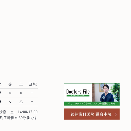
木
金
土
日祝
※
○
○
−
※
○
△
−
診療
△…14:00-17:00
終了時間の30分前です