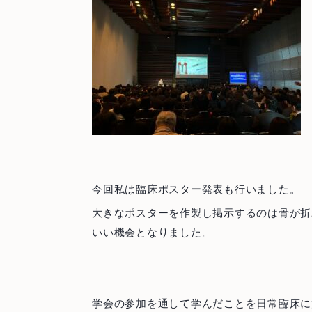
251-0052
神奈川県藤沢市藤沢971 リベール藤沢1F
診療時間
月
火
水
木
金
土
日祝
10:00-13:00
○
○
○
※
○
○
−
14:30-19:30
○
○
○
※
○
△
−
※ 祝祭日のある週の木曜日は17時まで診療 △…14:00-17:00
最終受付はそれぞれ診療終了時間の30分前です
今回私は臨床ポスター発表も行いました。
お問い合わせ
プライバシーポリシー
大きなポスターを作製し掲示するのは骨が折
いい機会となりました。
学会の参加を通して学んだことを日常臨床に