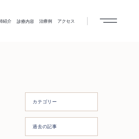
師紹介
治療例
アクセス
診療内容
病治療
根管治療
インプラン
歯周外科治
ト
療
美歯科
ホワイトニ
予防歯科
医療費控除
カテゴリー
ング
メインテナ
ンス
過去の記事