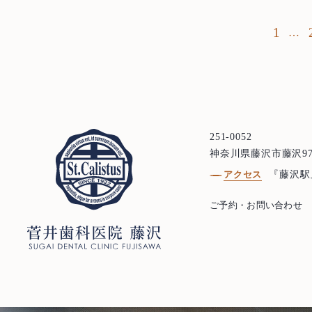
のですが，な
お問い合わせ
プライバシーポリシー
らしく，船の舵の形をして
1
…
演出が多々あり，
務医の先生達と一緒
たのは… 
ギー源とな
して走る，
251-0052
す。2〜3時
神奈川県藤沢市藤沢97
ゆっくり走
アクセス
『藤沢駅
と思いまし
ご予約・お問い合わせ