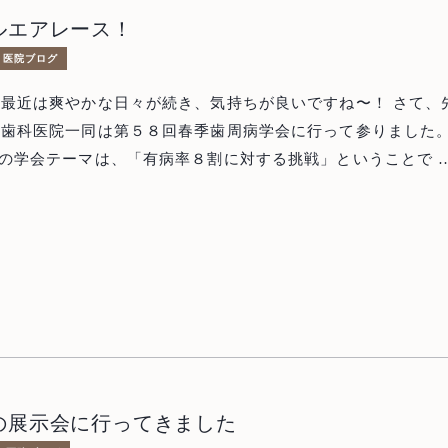
のがわかります！ こうなれば，後はそのままイン
分かります。 無事に骨が出来た部位にインプラ
ルエアレース！
す。 ただ，シンプルに埋入するだけなの
にセラミックスの歯が入りました。
医院ブログ
んの体の負担も少ない低侵襲なインプラント治療になりました
しながら，他院では不可能とされていた部位にインプラント治
最近は爽やかな日々が続き、気持ちが良いですね〜！ さて、先
技術は日々進化しています。治療の際には是非いろいろとご相
ても大きな魅力です。 自分でインプラントを諦めてい
井歯科医院一同は第５８回春季歯周病学会に行って参りました
ください。
る方，他院では無理といわれた方，ぜひ一度当院にご相談ください。
尿病や心疾患など）と歯周病の関連性について詳しく講演があ
講演があり、大変参考になりました。 しかし、
病学会以上に注目を集めている場所がありました。 レッドブ
盛り上がっているよう
の展示会に行ってきました
ですね。
Top