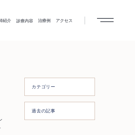
師紹介
治療例
アクセス
診療内容
病治療
根管治療
インプラン
歯周外科治
ト
療
カテゴリー
美歯科
ホワイトニ
予防歯科
医療費控除
ング
メインテナ
ンス
過去の記事
シ