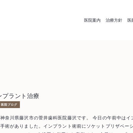
医院案内
治療方針
医
むし歯治療
歯周
入れ歯（義
審
ンプラント治療
歯）
医院ブログ
川県藤沢市の菅井歯科医院藤沢です。 今日の午前中はイン
入手術がありました。インプラント術前にソケットプリザベー