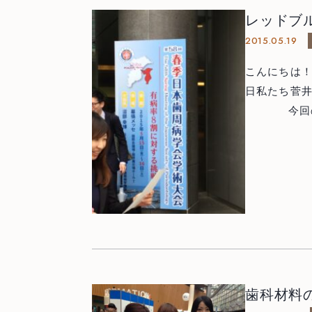
完全に温存されている
白っぽく映っているのが
レッドブ
プラントを埋入するだけで
ントを3本埋入しました。 最終的
2015.05.19
で，患者さ
骨の再生治療を行うと治療期間は長く，費用も多くかかることがほとんど
縫合して終了です。 インプラント治療には様々な選択肢がありま
です。しか
こんにちは！
す。また，
を行えるというのはと
日私たち菅
今回の学会テーマは、「有病率８割に対する挑戦」ということで 全
身疾患（糖
ました。 さらに海外からは 著名なDr.Tord Berglundhが来日され、インプラ
ントの最新topicsについても 
この日は歯周
ル・エアレース！ 日本初開催ということもあり、大変
でした。 昼食で利用したAPA HOTELからレースを観ることができ
ました。 最高時速３７０kmで飛ぶ飛行機は大迫力で、見応え十分に楽しめ
ました。 午後は再び 学会にて学び、充実した１日を送ることがで
きました。 次回の歯周病学会は秋、静岡県浜松市にて行われます。 楽しみ
歯科材料