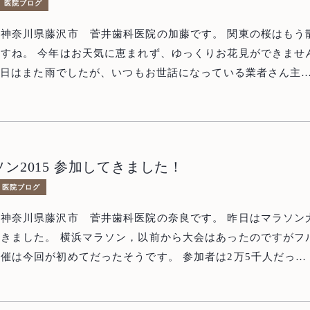
トップ
医院ブログ
奈川県藤沢市 菅井歯科医院の加藤です。 関東の桜はもう散
About us
当院について
ゆっくりお花見ができません
Treatment Policy
科の展示会では、歯ブラシから診療用のユニ
治療方針
クロスコープ、セラミックの詰め物などを作るセレック、歯科
科にかかわるありとあらゆる製品が展示、販売されています。
Staff
医師紹介
ン2015 参加してきました！
フ含め女性４人での参加となり、わいわい賑やかに楽しめまし
News
医院ブログ
お知らせ
ういうのはやはり女性同士だと盛り上がりますね！ 今回も新
奈川県藤沢市 菅井歯科医院の奈良です。 昨日はマラソン大
料を導入し、菅井歯科医院はまた少しパワーアップします！ 医
Blog
，以前から大会はあったのですがフル
ブログ
歩に負けないよう、スタッフみんなで成長していければと思っ
回が初めてだったそうです。 参加者は2万5千人だった
場で当院の患者さんに偶然お会いするという驚きもありました
Access
アクセス
から何かと予定があって，あまりトレーニング出来ていなかっ