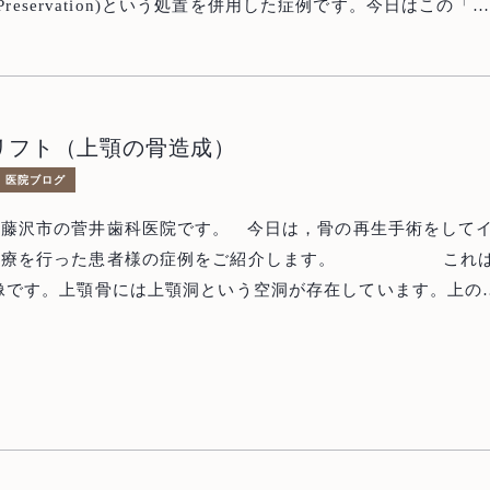
et Preservation)という処置を併用した症例です。今日はこの「ソ
ザベーション」というものについてご紹介したいと思います。
トとは，人工歯根のことで，歯を失ってしまったところを補う
トが用いられるのは当然，歯を失
の多くは歯周病です。歯周病が悪くな
リフト（上顎の骨造成）
周りの骨が溶けた)から抜歯をするわけですから，インプラン
医院ブログ
ときには骨が非常に少なくなってしまっていることもしばしば
菅井歯科医院です。 今日は，骨の再生手術をしてイ
生手術を併用しなければなりません。当院では当然GBRも行
療を行った患者様の症例をご紹介します。 これは
が，術後に腫れたり内出血が起こったりしやすいので，避けら
像です。上顎骨には上顎洞という空洞が存在しています。上の
です。 そこで，近年注目されているのが，ソ
ると，この空洞は大きくなっていく傾向にあります。この患者
ションという骨の温存手術です。 歯周病が悪化した歯を
mほどの骨を残してあとは空洞になってしまっていました。 以前
に，抜くだけでは大きな穴になってしまい，先ほどの写真のよ
には，インプラントは不可能と言われていたそうです。
てしまいますので 抜いたあとの穴に 骨
骨の再生手術を行っております。 この患者様には，上顎洞
上を特殊な膜（d-PTFE非吸収性メ
をあけて空洞の中に骨を造る，サイナスリフトという手術を行
ます。 すると，4〜5ヶ月後には 骨の幅が
。 骨がなかった部位に骨が出来てい，CT上で