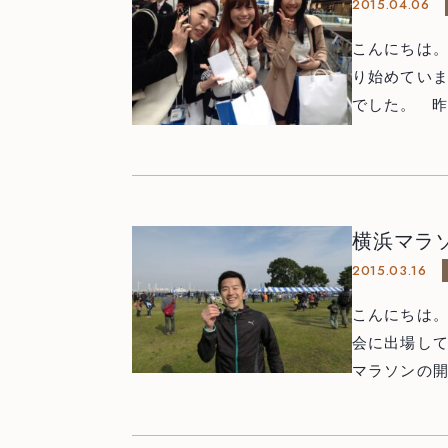
2015.04.06
こんにちは。神
り始めていますね。 今年はお天気に恵まれず、
でした。 昨日はまた雨でしたが、いつもお世話になっている業者さん主催
の展示会に行ってきました。 歯
ご予約・お問い合わせ
0466-22-3890
ット、マイ
T
CTなど、歯
251-0052
神奈川県藤沢市藤沢971 リベール藤沢1F
いつもは他の先生方とご一緒することが多いのですが、今回は衛生
横浜マラソ
士、スタッ
2015.03.16
た。 色とりどりのユニフォームを見たり、ハンドケアグッズのサンプルをも
診療時間
月
火
水
木
金
土
日祝
らったり、こ
こんにちは。神
10:00-13:00
○
○
○
※
○
○
−
しい機材や材
会に出場してきました。 横浜マラソン
14:30-19:30
○
○
○
※
○
△
−
療技術の進
マラソンの開催は今
います。
※ 祝祭日のある週の木曜日は17時まで診療 △…14:00-17:00
そうで，会
最終受付はそれぞれ診療終了時間の30分前です
年が明けて