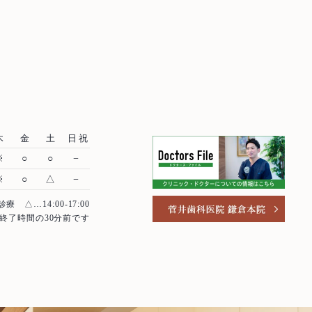
浜
医療費控除について
ル
吸
木
金
土
日祝
で
※
○
○
−
，
※
○
△
−
診療
△…14:00-17:00
終了時間の30分前です