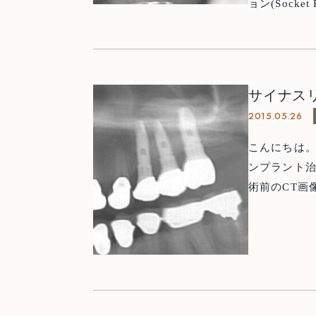
ョン(Sock
ケットプリ
インプラン
効な手段の一つです。 ですのでインプラン
った後ということです。 歯を失う原因
サイナス
った(＝歯の
2015.05.26
を埋入する
ります。 左の写真のように，インプラント埋入時に骨が足りないと，GBR
こんにちは。藤沢市の
という骨の再
ンプラント治
ております
術前のCT画
るものなら避けたいところ
歯が無くな
ケットプリザベー
も，1〜2m
抜歯する際
の歯科医師
に骨が足りなくなっ
当院では，様々な
に置換される材料を充填し その
の横から穴
ンブレン）で被い，縫合し
ました。半年後のCT画像です