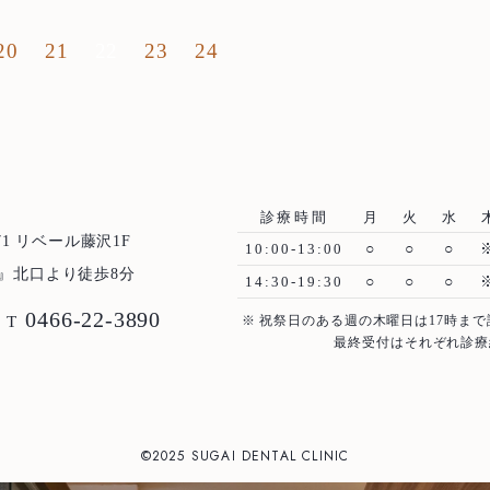
んとか完走することができました。完走記念メダルは港町 横
Case
治療例
いました。 エイドステーションは趣向を凝らした
20
21
22
23
24
楽しみながら走ることが出来ました。 次回は是非，他の勤
に参加したいと思います！！ 走っていて少し気になっ
エイドステーションごとに甘いスポーツドリンクを飲み，エネ
る甘いもの（チョコ，あんぱん，バナナなど）を摂取し，口呼
というのは，非常に虫歯を作り出しやすい環境だということで
診療時間
月
火
水
間で走るアスリートならどうってことないでしょうが，楽しん
1 リベール藤沢1F
10:00-13:00
○
○
○
るランナーであれば，非常に虫歯リスクの高いスポーツだなぁ
』北口より徒歩8分
14:30-19:30
○
○
○
た。ランナーのみなさん，虫歯にはお気をつけくださいね！
0466-22-3890
T
※ 祝祭日のある週の木曜日は17時まで
最終受付はそれぞれ診療
©2025 SUGAI DENTAL CLINIC